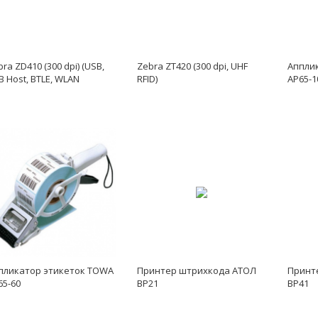
ra ZD410 (300 dpi) (USB,
Zebra ZT420 (300 dpi, UHF
Аппли
B Host, BTLE, WLAN
RFID)
AP65-1
2.11ac), Bluetooth v4.1,
рый)
пликатор этикеток TOWA
Принтер штрихкода АТОЛ
Принт
65-60
BP21
ВР41