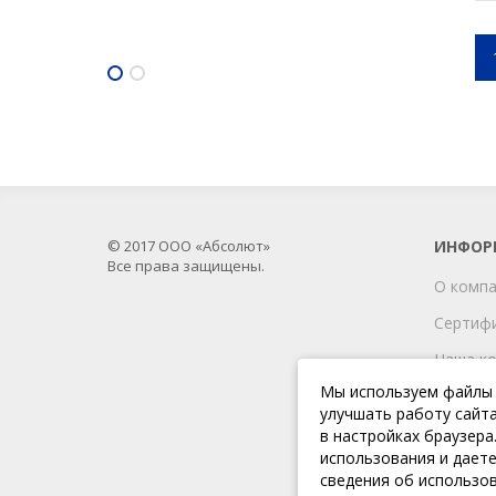
Астрал Отчет. Тариф
1С отчетность
"Стартовый"
© 2017 ООО «Абсолют»
ИНФОР
Все права защищены.
О комп
Сертиф
Наша к
Мы используем файлы c
Ваканси
улучшать работу сайта
Новост
в настройках браузера
использования и дает
Политик
сведения об использов
данных