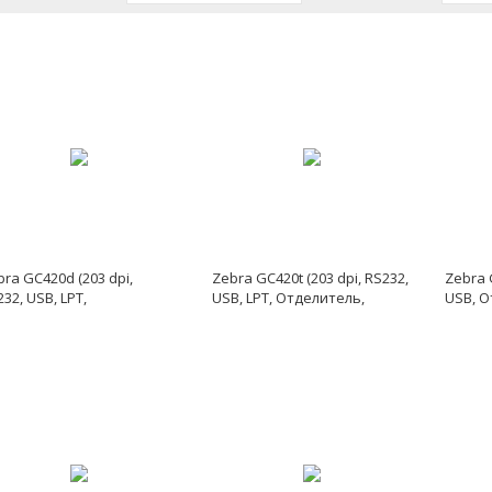
bra GC420d (203 dpi,
Zebra GC420t (203 dpi, RS232,
Zebra 
32, USB, LPT,
USB, LPT, Отделитель,
USB, О
делитель, белый)
белый)
серый