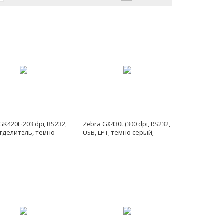
GK420t (203 dpi, RS232,
Zebra GX430t (300 dpi, RS232,
тделитель, темно-
USB, LPT, темно-серый)
)