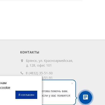
КОНТАКТЫ
Брянск, ул. Красноармейская,
д. 128, офис 101
8 (4832) 35-51-90
8 (4832) 35-51-91
 нам
Анастасия
info@absolute32.ru
cookie
Здравствуйте! Готова помочь вам.
Я согласен
Напишите мне, если у вас появятся
вопросы.