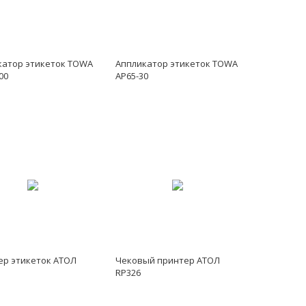
катор этикеток TOWA
Аппликатор этикеток TOWA
00
AP65-30
ер этикеток АТОЛ
Чековый принтер АТОЛ
RP326