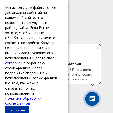
ПРОДУКТЫ И УСЛУГИ
Мы используем файлы cookie
для анализа событий на
Кассовое оборудование
нашем веб-сайте, что
позволяет нам улучшать
Продукты
работу сайта. Если Вы не
Техподдержка
хотите, чтобы данные
обрабатывались, отключите
cookie в настройках браузера.
КОНТАКТЫ
Оставаясь на нашем сайте,
вы принимаете условия его
Брянск, ул. Красноармейская,
использования и даете свое
д. 128, офис 101
согласие
на обработку
Анастасия
8 (4832) 35-51-90
cookie-файлов. Более
Здравствуйте! Готова помочь
8 (4832) 35-51-91
подробные сведения об
вам. Напишите мне, если у
использовании cookie файлов
вас появятся вопросы.
info@absolute32.ru
и о том, как можно
отказаться от их
использования в
© 2017 ООО «Абсолют»
Политике обработки
Все права защищены.
cookie файлов
Я согласен