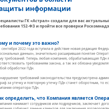
ащиты информации
пециалисты ГК «Астрал» создали для вас актуальны
ебования 152-ФЗ и пройти все проверки Роскомнадз
ому и почему это важно?
1 сентября 2022 года вступила в действие новая редакция Федера
рсональных данных», значительно расширившая понятие Операт
му требований. Теперь любая компания, обрабатывающая ПДн 
ответствовать требованиям закона, а так же обязана уведомля
бой обработки ПДн.
 нарушение требований законодательства предусмотрена админ
раф за утечку и повторную утечку ПДн станет оборотным, то ес
мпании-оператора ПДн.
ак определить, что Компания является Опер
мпания нанимает сотрудников или подрядчиков, заключает дого
мпания собирает данные клиентов для заключения договоров/в