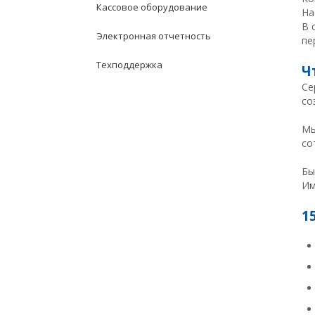
Кассовое оборудование
На
В 
Электронная отчетность
пе
Техподдержка
Ч
Се
со
Мы
со
Бы
Им
1