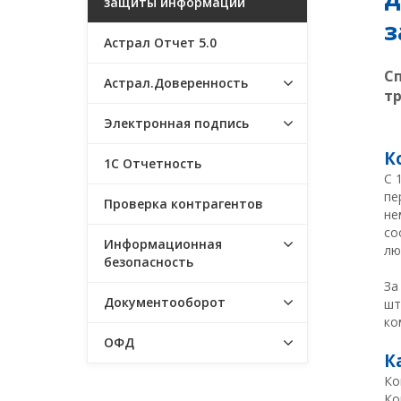
защиты информации
з
Астрал Отчет 5.0
С
Астрал.Доверенность
тр
Электронная подпись
К
1С Отчетность
C 
пе
Проверка контрагентов
не
со
Информационная
лю
безопасность
За
Документооборот
шт
ко
ОФД
К
Ко
Ко