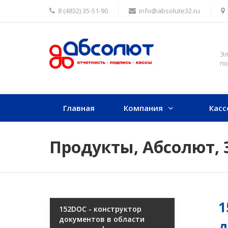
8 (4832) 35-51-90
info@absolute32.ru
Эл
по
Главная
Компания
Касс
Продукты, Абсолют, 
1
152DOC - конструктор
документов в области
д