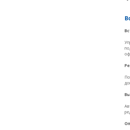
В
Вс
Уп
по
оф
Ре
По
до
Вы
Ав
ре
Оп