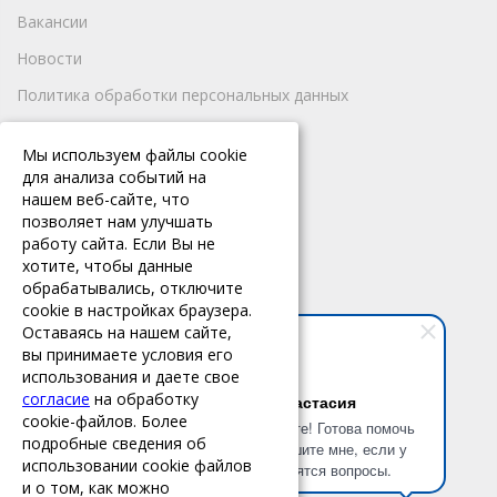
Вакансии
Новости
Политика обработки персональных данных
ПРОДУКТЫ И УСЛУГИ
Мы используем файлы cookie
для анализа событий на
Кассовое оборудование
нашем веб-сайте, что
позволяет нам улучшать
Продукты
работу сайта. Если Вы не
Техподдержка
хотите, чтобы данные
обрабатывались, отключите
cookie в настройках браузера.
КОНТАКТЫ
Оставаясь на нашем сайте,
вы принимаете условия его
Брянск, ул. Красноармейская,
использования и даете свое
д. 128, офис 101
согласие
на обработку
Анастасия
8 (4832) 35-51-90
cookie-файлов. Более
Здравствуйте! Готова помочь
8 (4832) 35-51-91
подробные сведения об
вам. Напишите мне, если у
использовании cookie файлов
вас появятся вопросы.
info@absolute32.ru
и о том, как можно