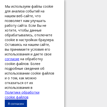
ПРОДУКТЫ И УСЛУГИ
Мы используем файлы cookie
для анализа событий на
Кассовое оборудование
нашем веб-сайте, что
позволяет нам улучшать
Продукты
работу сайта. Если Вы не
Техподдержка
хотите, чтобы данные
обрабатывались, отключите
cookie в настройках браузера.
КОНТАКТЫ
Оставаясь на нашем сайте,
вы принимаете условия его
Брянск, ул. Красноармейская,
использования и даете свое
д. 128, офис 101
согласие
на обработку
8 (4832) 35-51-90
cookie-файлов. Более
8 (4832) 35-51-91
подробные сведения об
использовании cookie файлов
info@absolute32.ru
и о том, как можно
отказаться от их
использования в
© 2017 ООО «Абсолют»
Политике обработки
Все права защищены.
cookie файлов
Я согласен