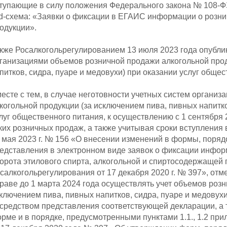
тупающие в силу положения Федерального закона № 108-Ф
d-схема: «Заявки о фиксации в ЕГАИС информации о розни
одукции».
кже Росалкогольрегулированием 13 июля 2023 года опубли
ганизациями объемов розничной продажи алкогольной прод
питков, сидра, пуаре и медовухи) при оказании услуг общес
есте с тем, в случае неготовности учетных систем органи
когольной продукции (за исключением пива, пивных напитко
луг общественного питания, к осуществлению с 1 сентября
ких розничных продаж, а также учитывая сроки вступления 
 мая 2023 г. № 156 «О внесении изменений в формы, поряд
едставления в электронном виде заявок о фиксации инфор
орота этилового спирта, алкогольной и спиртосодержащей
салкогольрегулирования от 17 декабря 2020 г. № 397», от
раве до 1 марта 2024 года осуществлять учет объемов роз
ключением пива, пивных напитков, сидра, пуаре и медовухи
средством представления соответствующей декларации, а 
рме и в порядке, предусмотренными пунктами 1.1., 1.2 пр