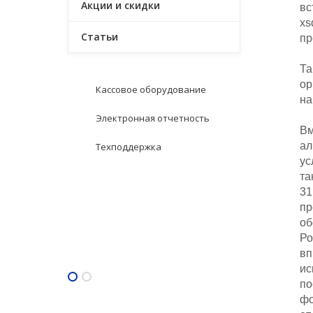
Акции и скидки
вс
xs
Статьи
пр
Та
ор
Кассовое оборудование
на
Электронная отчетность
Вм
ал
Техподдержка
ус
та
31
пр
об
Астрал Отчет. Тариф
Ро
1С отчетность
"Стартовый"
вп
ис
по
фо