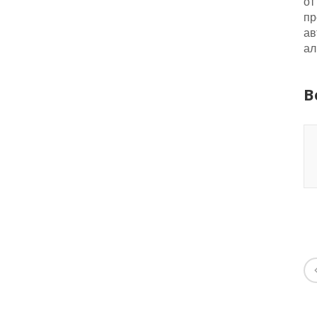
от
пр
ав
ал
В