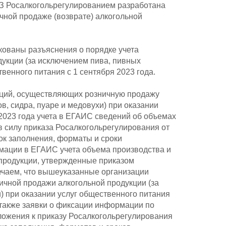
З Росалкогольрегулированием разработана
чной продаже (возврате) алкогольной
кованы разъяснения о порядке учета
укции (за исключением пива, пивных
твенного питания с 1 сентября 2023 года.
заций, осуществляющих розничную продажу
в, сидра, пуаре и медовухи) при оказании
 2023 года учета в ЕГАИС сведений об объемах
в силу приказа Росалкогольрегулирования от
ок заполнения, форматы и сроки
мации в ЕГАИС учета объема производства и
 продукции, утвержденные приказом
мечаем, что вышеуказанные организации
ничной продажи алкогольной продукции (за
) при оказании услуг общественного питания
также заявки о фиксации информации по
иложения к приказу Росалкогольрегулирования