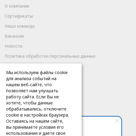
О компании
Сертификаты
Наша команда
Вакансии
Новости
Политика обработки персональных данных
ПРОДУКТЫ И УСЛУГИ
Мы используем файлы cookie
для анализа событий на
Кассовое оборудование
нашем веб-сайте, что
позволяет нам улучшать
Продукты
работу сайта. Если Вы не
Техподдержка
хотите, чтобы данные
обрабатывались, отключите
cookie в настройках браузера.
КОНТАКТЫ
Оставаясь на нашем сайте,
вы принимаете условия его
Брянск, ул. Красноармейская,
использования и даете свое
д. 128, офис 101